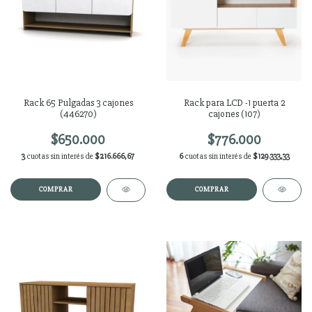
Rack 65 Pulgadas 3 cajones
Rack para LCD -1 puerta 2
(446270)
cajones (107)
$650.000
$776.000
3
cuotas sin interés de
$216.666,67
6
cuotas sin interés de
$129.333,33