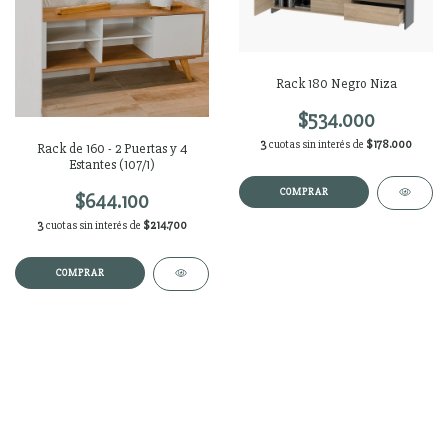
Rack 180 Negro Niza
$534.000
3
cuotas sin interés de
$178.000
Rack de 160 - 2 Puertas y 4
Estantes (107/1)
$644.100
3
cuotas sin interés de
$214.700